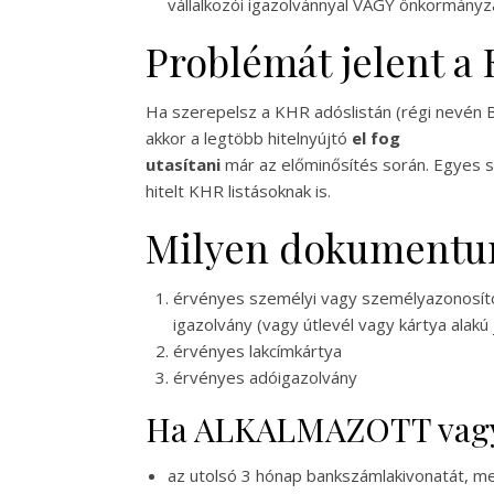
vállalkozói igazolvánnyal VAGY önkormányzat
Problémát jelent a 
Ha szerepelsz a KHR adóslistán (régi nevén B
akkor a legtöbb hitelnyújtó
el fog
utasítani
már az előminősítés során. Egyes s
hitelt KHR listásoknak is.
Milyen dokumentum
érvényes személyi vagy személyazonosít
igazolvány (vagy útlevél vagy kártya alakú
érvényes lakcímkártya
érvényes adóigazolvány
Ha ALKALMAZOTT vagy, 
az utolsó 3 hónap bankszámlakivonatát, me