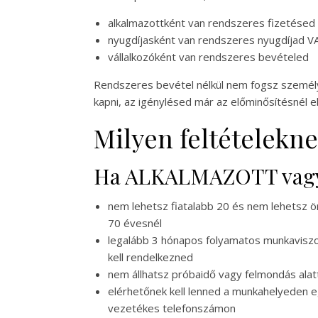
alkalmazottként van rendszeres fizetése
nyugdíjasként van rendszeres nyugdíjad 
vállalkozóként van rendszeres bevételed
Rendszeres bevétel nélkül nem fogsz személy
kapni, az igénylésed már az előminősítésnél el
Milyen feltételekn
Ha ALKALMAZOTT vagy
nem lehetsz fiatalabb 20 és nem lehetsz 
70 évesnél
legalább 3 hónapos folyamatos munkavisz
kell rendelkezned
nem állhatsz próbaidő vagy felmondás alat
elérhetőnek kell lenned a munkahelyeden 
vezetékes telefonszámon