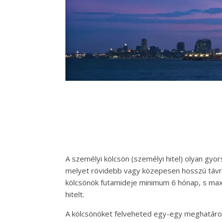
A személyi kölcsön (személyi hitel) olyan gyor
melyet rövidebb vagy közepesen hosszú távra 
kölcsönök futamideje minimum 6 hónap, s max
hitelt.
A kölcsönöket felveheted egy-egy meghatároz