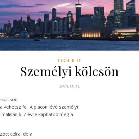
TECH & IT
Személyi kölcsön
2019.11.03.
skölcsön,
vehetsz fel. A piacon lévő személyi
imálisan 6-7 évre kaphatod meg a
ott célra, de a