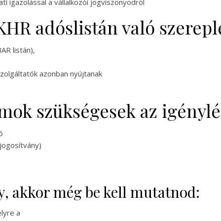
i igazolással a vállalkozói jogviszonyodról
KHR adóslistán való szerepl
AR listán),
zolgáltatók azonban nyújtanak
ok szükségesek az igénylé
ó
 jogosítvány)
akkor még be kell mutatnod:
lyre a