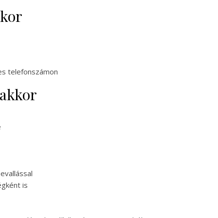
kkor
kes telefonszámon
akkor
e
evallással
gként is