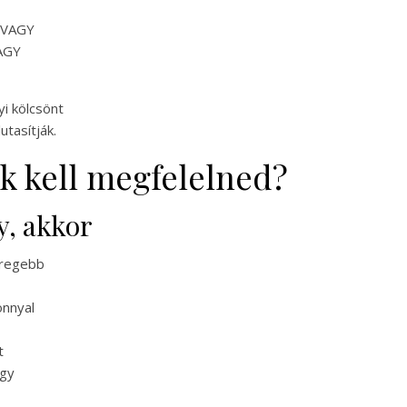
d VAGY
VAGY
i kölcsönt
utasítják.
ek kell megfelelned?
, akkor
öregebb
onnyal
t
egy