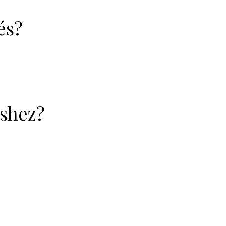
és?
shez?