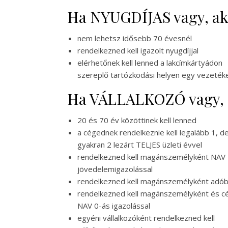
Ha NYUGDÍJAS vagy, a
nem lehetsz idősebb 70 évesnél
rendelkezned kell igazolt nyugdíjjal
elérhetőnek kell lenned a lakcímkártyádon
szereplő tartózkodási helyen egy vezeté
Ha VÁLLALKOZÓ vagy, 
20 és 70 év közöttinek kell lenned
a cégednek rendelkeznie kell legalább 1, d
gyakran 2 lezárt TELJES üzleti évvel
rendelkezned kell magánszemélyként NAV
jövedelemigazolással
rendelkezned kell magánszemélyként adób
rendelkezned kell magánszemélyként és cé
NAV 0-ás igazolással
egyéni vállalkozóként rendelkezned kell