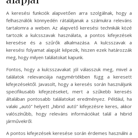
A keresési funkciók alapvetően arra szolgálnak, hogy a
felhasználók könnyedén rátaláljanak a számukra releváns
tartalomra a weben. Az alapvető keresési technikák közé
tartozik a kulcsszavak használata, a pontos kifejezések
keresése és a szűrők alkalmazása. A kulcsszavak a
keresési folyamat alapját képezik, hiszen ezek határozzák
meg, hogy milyen találatokat kapunk.
Fontos, hogy a kulcsszavakat jól válasszuk meg, mivel a
találatok relevanciája nagymértékben függ a keresett
kifejezésektől. Javasolt, hogy a keresés során használjunk
specifikusabb kifejezéseket, mert a szűkebb keresés
általában pontosabb találatokat eredményez. Például, ha
valaki „autó” helyett „hibrid autó” kifejezésre keres, akkor
valószínűbb, hogy releváns információkat talál a hibrid
járművekről.
A pontos kifejezések keresése során érdemes használni a