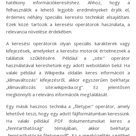
hatékony információkereséshez. Ahhoz, hogy a
felhasználók a lehető legjobb eredményeket érjék el,
érdemes néhány speciális keresési technikát elsajátítani.
Ezek közé tartozik a keresési operátorok használata, a
relevancia növelése érdekében.
A keresési operátorok olyan speciális karakterek vagy
kifejezések, amelyeket a keresési motorok értelmeznek a
találatok szűkítésére. Például a „site:” operátor
használatával kereshetünk egy adott weboldalon belül. Ha
valaki például a Wikipedia oldalán keres információt a
„klímaváltozás” kifejezésről, akkor egyszerűen beírhatja:
„klímaváltozás site:wikipedia.org”. Ez jelentősen
megkönnyíti a releváns információk megtalálását.
Egy másik hasznos technika a „filetype:” operátor, amely
lehetővé teszi, hogy egy adott fájlformátumban keressünk.
Ha valaki például PDF dokumentumokat keres a
„fenntarthatóság” témájában, akkor beírhatja:
„fenntarthatóság filetype:pdf”. Ez a megközelítés segíthet