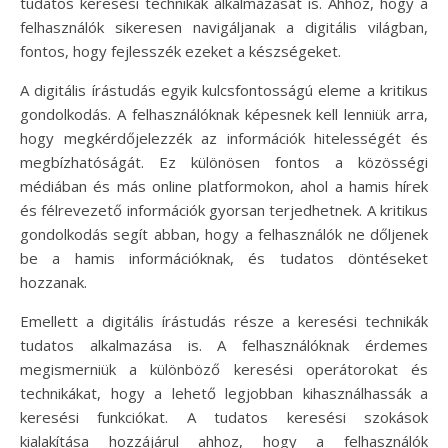
tudatos keresési technikák alkalmazását is. Ahhoz, hogy a
felhasználók sikeresen navigáljanak a digitális világban,
fontos, hogy fejlesszék ezeket a készségeket.
A digitális írástudás egyik kulcsfontosságú eleme a kritikus
gondolkodás. A felhasználóknak képesnek kell lenniük arra,
hogy megkérdőjelezzék az információk hitelességét és
megbízhatóságát. Ez különösen fontos a közösségi
médiában és más online platformokon, ahol a hamis hírek
és félrevezető információk gyorsan terjedhetnek. A kritikus
gondolkodás segít abban, hogy a felhasználók ne dőljenek
be a hamis információknak, és tudatos döntéseket
hozzanak.
Emellett a digitális írástudás része a keresési technikák
tudatos alkalmazása is. A felhasználóknak érdemes
megismerniük a különböző keresési operátorokat és
technikákat, hogy a lehető legjobban kihasználhassák a
keresési funkciókat. A tudatos keresési szokások
kialakítása hozzájárul ahhoz, hogy a felhasználók