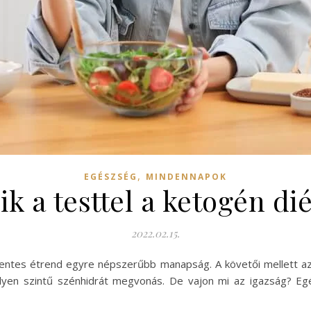
,
EGÉSZSÉG
MINDENNAPOK
ik a testtel a ketogén di
2022.02.15.
mentes étrend egyre népszerűbb manapság. A követői mellett azo
lyen szintű szénhidrát megvonás. De vajon mi az igazság? Eg