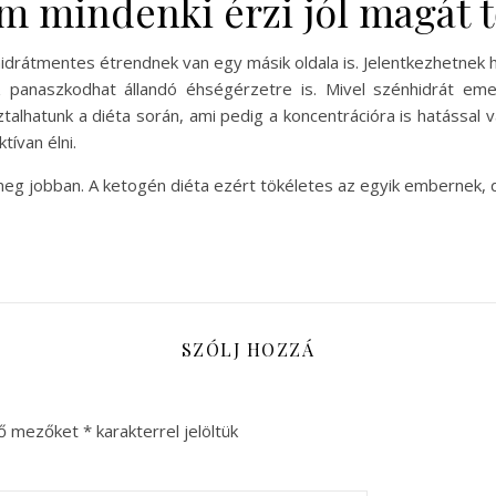
m mindenki érzi jól magát t
hidrátmentes étrendnek van egy másik oldala is. Jelentkezhetnek h
z panaszkodhat állandó éhségérzetre is. Mivel szénhidrát emel
alhatunk a diéta során, ami pedig a koncentrációra is hatással v
tívan élni.
i meg jobban. A ketogén diéta ezért tökéletes az egyik embernek, d
SZÓLJ HOZZÁ
ző mezőket
*
karakterrel jelöltük