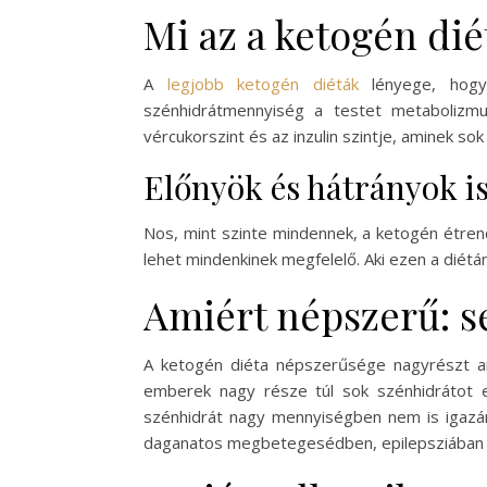
Mi az a ketogén dié
A
legjobb ketogén diéták
lényege, hogy a
szénhidrátmennyiség a testet metabolizmu
vércukorszint és az inzulin szintje, aminek s
Előnyök és hátrányok i
Nos, mint szinte mindennek, a ketogén étren
lehet mindenkinek megfelelő. Aki ezen a diétá
Amiért népszerű: s
A ketogén diéta népszerűsége nagyrészt an
emberek nagy része túl sok szénhidrátot e
szénhidrát nagy mennyiségben nem is igazán
daganatos megbetegesédben, epilepsziában és