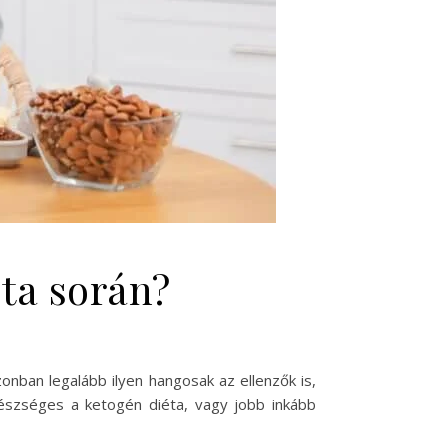
éta során?
nban legalább ilyen hangosak az ellenzők is,
észséges a ketogén diéta, vagy jobb inkább