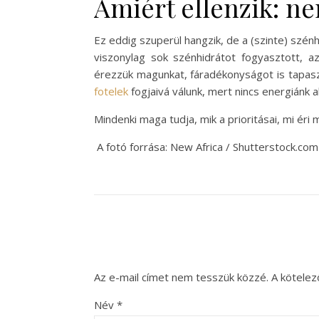
Amiért ellenzik: ne
Ez eddig szuperül hangzik, de a (szinte) szén
viszonylag sok szénhidrátot fogyasztott, a
érezzük magunkat, fáradékonyságot is tapaszt
fotelek
fogjaivá válunk, mert nincs energiánk ak
Mindenki maga tudja, mik a prioritásai, mi ér
A fotó forrása: New Africa / Shutterstock.com
Az e-mail címet nem tesszük közzé.
A kötele
Név
*