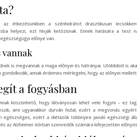
ta?
z étkezésünkben a szénhidrátot drasztikusan lecsökkentjü
sba helyezi, ezt hívják ketózisnak. Ennek hatására a test n
ok egészségügyi előnye van.
s vannak
dnek is megvannak a maga előnyei és hátrányai. Utóbbiból is aka
n gondolkodik, annak érdemes mérlegelni, hogy az előnyei mellett 
egít a fogyásban
nak köszönhető, hogy látványosan lehet vele fogyni – ez taga
szik, ami ugyanakkor durván hizlal, ezért a megvonás egyérte
 egészséges, ezért a diétázók többnyire javuló egészségi áll
 az Alzheimer-kórban szenvedők számára kifejezetten előnyös e