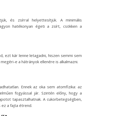
k, és zsírral helyettesítjük. A minimális
agyon hatékonyan égeti a zsírt, csökken a
d, ezt kár lenne letagadni, hiszen semmi sem
megéri-e a hátrányok ellenére is alkalmazni.
dhatatlan. Ennek az oka sem atomfizika: az
lműen fogyással jár. Szintén előny, hogy a
apotot tapasztalhatnak. A cukorbetegségben,
z a fajta étrend.