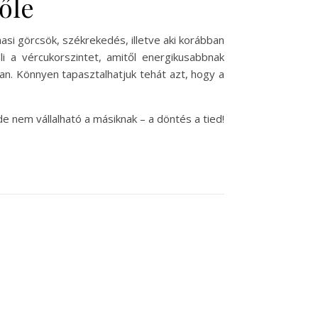
őle
asi görcsök, székrekedés, illetve aki korábban
i a vércukorszintet, amitől energikusabbnak
an. Könnyen tapasztalhatjuk tehát azt, hogy a
e nem vállalható a másiknak – a döntés a tied!