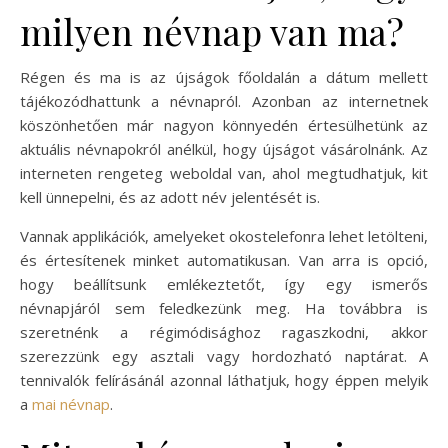
milyen névnap van ma?
Régen és ma is az újságok főoldalán a dátum mellett
tájékozódhattunk a névnapról. Azonban az internetnek
köszönhetően már nagyon könnyedén értesülhetünk az
aktuális névnapokról anélkül, hogy újságot vásárolnánk. Az
interneten rengeteg weboldal van, ahol megtudhatjuk, kit
kell ünnepelni, és az adott név jelentését is.
Vannak applikációk, amelyeket okostelefonra lehet letölteni,
és értesítenek minket automatikusan. Van arra is opció,
hogy beállítsunk emlékeztetőt, így egy ismerős
névnapjáról sem feledkezünk meg. Ha továbbra is
szeretnénk a régimódisághoz ragaszkodni, akkor
szerezzünk egy asztali vagy hordozható naptárat. A
tennivalók felírásánál azonnal láthatjuk, hogy éppen melyik
a
mai névnap
.