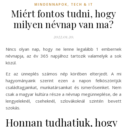
,
MINDENNAPOK
TECH & IT
Miért fontos tudni, hogy
milyen névnap van ma?
2022.01.20.
Nincs olyan nap, hogy ne lenne legalább 1 embernek
névnapja, az év 365 napjához tartozik valamelyik a sok
közül.
Ez az ünneplés számos nép körében elterjedt. A mi
hagyományaink szerint ezen a napon felköszöntjük
családtagjainkat, munkatársainkat és ismerőseinket. Nem
csak a magyar kultúra része a névnap megünneplése, de a
lengyeleknél, cseheknél, szlovákoknál szintén bevett
szokás.
Honnan tudhatjuk, hogy