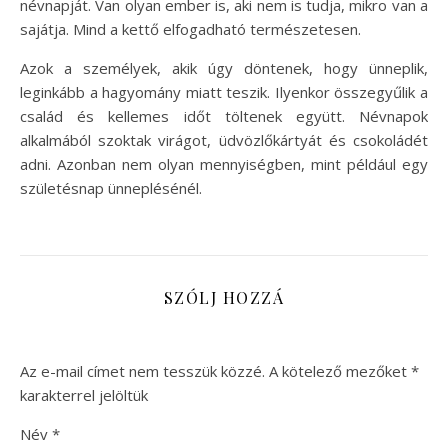
névnapját. Van olyan ember is, aki nem is tudja, mikro van a
sajátja. Mind a kettő elfogadható természetesen.
Azok a személyek, akik úgy döntenek, hogy ünneplik,
leginkább a hagyomány miatt teszik. Ilyenkor összegyűlik a
család és kellemes időt töltenek együtt. Névnapok
alkalmából szoktak virágot, üdvözlőkártyát és csokoládét
adni. Azonban nem olyan mennyiségben, mint például egy
születésnap ünneplésénél.
SZÓLJ HOZZÁ
Az e-mail címet nem tesszük közzé.
A kötelező mezőket
*
karakterrel jelöltük
Név
*