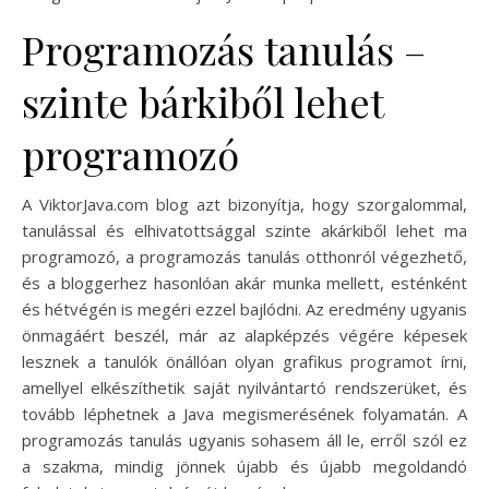
Programozás tanulás –
szinte bárkiből lehet
programozó
A ViktorJava.com blog azt bizonyítja, hogy szorgalommal,
tanulással és elhivatottsággal szinte akárkiből lehet ma
programozó, a programozás tanulás otthonról végezhető,
és a bloggerhez hasonlóan akár munka mellett, esténként
és hétvégén is megéri ezzel bajlódni. Az eredmény ugyanis
önmagáért beszél, már az alapképzés végére képesek
lesznek a tanulók önállóan olyan grafikus programot írni,
amellyel elkészíthetik saját nyilvántartó rendszerüket, és
tovább léphetnek a Java megismerésének folyamatán. A
programozás tanulás ugyanis sohasem áll le, erről szól ez
a szakma, mindig jönnek újabb és újabb megoldandó