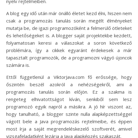
nyelv rejtelmeiben.
A blog egy idő után már önálló életet kezd élni, hiszen nem
csak a programozás tanulás során megélt élményeket
mutatja be, de igazi programozóként a felmerülő ötleteket
és lehetőségeket is. A blogger saját projektekbe kezdett,
folyamatosan keresi a válaszokat a soron következő
problémára, így a cikkek egyaránt érdekesek a már
tapasztalt programozók, de a programozni vágyó újoncok
számára is.
Ettől függetlenül a ViktorJava.com fő erőssége, hogy
őszintén beszél azokról a nehézségekről, ami a
programozás tanulás során előjön. Ez a szakma is
rengeteg elhivatottságot kíván, senkiből sem lesz
programozó egyik napról a másikra. A jó hír viszont az,
hogy tanulható, a blogger szinte nulla alapképzettséggel
vágott bele a Java programozás rejtelmeibe, és éppen
most írja a saját megrendeléskezelő szoftverét, amivel
vizsgafeladatként lezárja a Java alapképzés szakaszát.