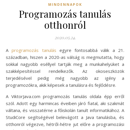
MINDENNAPOK
Programozás tanulás
otthonról
2020.05.24.
A
programozás tanulás
egyre fontosabbá válik a 21.
században, hiszen a 2020-as válság is megmutatta, hogy
sokkal nagyobb eséllyel tartják meg a munkahelyüket a
szakképesítéssel rendelkezők. Az okoseszközök
terjedésével pedig még nagyobb az igény a
programozókra, akik képesek a tanulásra és fejlődésre.
A ViktorJava.com programozás tanulás oldala épp erről
szól. Adott egy harmincas éveiben járó fiatal, aki szakmát
váltana, és visszatérne a főiskolán tanult informatikához. A
StudiCore segítségével belevágott a Java tanulásba, és
otthonról végezve, hétről-hétre jut előre a programozási