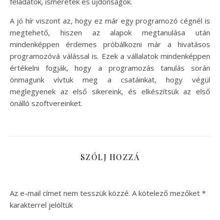
feladatok, ismeretek és újdonságok.
A jó hír viszont az, hogy ez már egy programozó cégnél is
megtehető, hiszen az alapok megtanulása után
mindenképpen érdemes próbálkozni már a hivatásos
programozóvá válással is. Ezek a vállalatok mindenképpen
értékelni fogják, hogy a programozás tanulás során
önmagunk vívtuk meg a csatáinkat, hogy végül
meglegyenek az első sikereink, és elkészítsük az első
önálló szoftvereinket.
SZÓLJ HOZZÁ
Az e-mail címet nem tesszük közzé.
A kötelező mezőket
*
karakterrel jelöltük