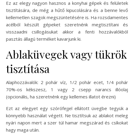
Ez az elegy nagyon hasznos a konyhai gépek és felületek
tisztítására, de még a hűtő kipucolására és a benne levő
kellemetlen szagok megszüntetésére is. Ha rozsdamentes
acélból készült gépeket szeretnénk megtisztítani és
visszaadni csillogásukat akkor a fenti hozzávalókból
pasztás állagú terméket kavarjunk ki.
Ablaküvegek vagy tükrök
tisztítása
Alaphozzávalók: 2 pohár víz, 1/2 pohár ecet, 1/4 pohár
70%-os kékszesz, 1 vagy 2 csepp narancs illóolaj
(opcionális, ha szeretnénk egy kellemes illatot érezni)
Ezt az elegyet egy szórófejjel ellátott üvegbe tegyük a
könnyebb használat végett. Ne tisztítsuk az ablakot meleg
nyári napon mert a szer túl hamar megszárad és csíkokat
hagy maga után.