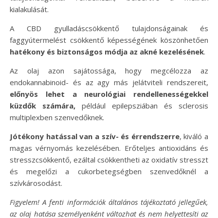
kialakulását.
A CBD gyulladáscsökkentő tulajdonságainak és
faggyútermelést csökkentő képességének köszönhetően
hatékony és biztonságos módja az akné kezelésének
.
Az olaj azon sajátossága, hogy megcélozza az
endokannabinoid- és az agy más jelátviteli rendszereit,
előnyös lehet a neurológiai rendellenességekkel
küzdők számára,
például epilepsziában és sclerosis
multiplexben szenvedőknek.
Jótékony hatással van a szív- és érrendszerre
, kiváló a
magas vérnyomás kezelésében. Erőteljes antioxidáns és
stresszcsökkentő, ezáltal csökkentheti az oxidatív stresszt
és megelőzi a cukorbetegségben szenvedőknél a
szívkárosodást.
Figyelem! A fenti információk általános tájékoztató jellegűek,
az olaj hatása személyenként változhat és nem helyettesíti az