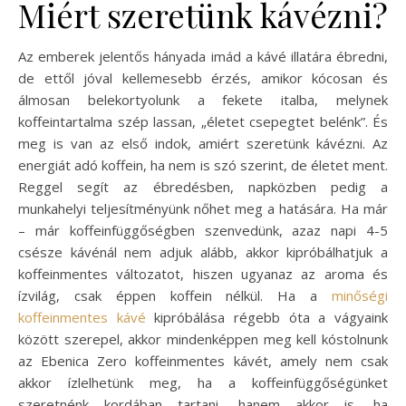
Miért szeretünk kávézni?
Az emberek jelentős hányada imád a kávé illatára ébredni,
de ettől jóval kellemesebb érzés, amikor kócosan és
álmosan belekortyolunk a fekete italba, melynek
koffeintartalma szép lassan, „életet csepegtet belénk”. És
meg is van az első indok, amiért szeretünk kávézni. Az
energiát adó koffein, ha nem is szó szerint, de életet ment.
Reggel segít az ébredésben, napközben pedig a
munkahelyi teljesítményünk nőhet meg a hatására. Ha már
– már koffeinfüggőségben szenvedünk, azaz napi 4-5
csésze kávénál nem adjuk alább, akkor kipróbálhatjuk a
koffeinmentes változatot, hiszen ugyanaz az aroma és
ízvilág, csak éppen koffein nélkül. Ha a
minőségi
koffeinmentes kávé
kipróbálása régebb óta a vágyaink
között szerepel, akkor mindenképpen meg kell kóstolnunk
az Ebenica Zero koffeinmentes kávét, amely nem csak
akkor ízlelhetünk meg, ha a koffeinfüggőségünket
szeretnénk kordában tartani, hanem akkor is, ha