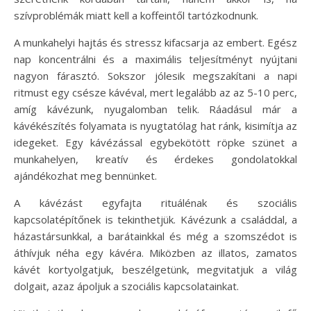
szívproblémák miatt kell a koffeintől tartózkodnunk.
A munkahelyi hajtás és stressz kifacsarja az embert. Egész
nap koncentrálni és a maximális teljesítményt nyújtani
nagyon fárasztó. Sokszor jólesik megszakítani a napi
ritmust egy csésze kávéval, mert legalább az az 5-10 perc,
amíg kávézunk, nyugalomban telik. Ráadásul már a
kávékészítés folyamata is nyugtatólag hat ránk, kisimítja az
idegeket. Egy kávézással egybekötött röpke szünet a
munkahelyen, kreatív és érdekes gondolatokkal
ajándékozhat meg bennünket.
A kávézást egyfajta rituálénak és szociális
kapcsolatépítőnek is tekinthetjük. Kávézunk a családdal, a
házastársunkkal, a barátainkkal és még a szomszédot is
áthívjuk néha egy kávéra. Miközben az illatos, zamatos
kávét kortyolgatjuk, beszélgetünk, megvitatjuk a világ
dolgait, azaz ápoljuk a szociális kapcsolatainkat.