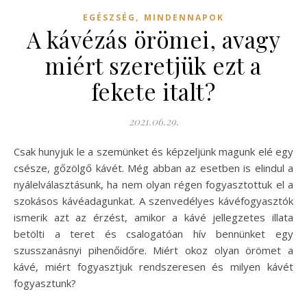
,
EGÉSZSÉG
MINDENNAPOK
A kávézás örömei, avagy
miért szeretjük ezt a
fekete italt?
2021.06.29.
Csak hunyjuk le a szemünket és képzeljünk magunk elé egy
csésze, gőzölgő kávét. Még abban az esetben is elindul a
nyálelválasztásunk, ha nem olyan régen fogyasztottuk el a
szokásos kávéadagunkat. A szenvedélyes kávéfogyasztók
ismerik azt az érzést, amikor a kávé jellegzetes illata
betölti a teret és csalogatóan hív bennünket egy
szusszanásnyi pihenőidőre. Miért okoz olyan örömet a
kávé, miért fogyasztjuk rendszeresen és milyen kávét
fogyasztunk?