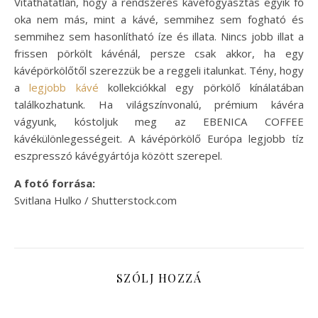
Vitathatatlan, hogy a rendszeres kávéfogyasztás egyik fő
oka nem más, mint a kávé, semmihez sem fogható és
semmihez sem hasonlítható íze és illata. Nincs jobb illat a
frissen pörkölt kávénál, persze csak akkor, ha egy
kávépörkölőtől szerezzük be a reggeli italunkat. Tény, hogy
a
legjobb kávé
kollekciókkal egy pörkölő kínálatában
találkozhatunk. Ha világszínvonalú, prémium kávéra
vágyunk, kóstoljuk meg az EBENICA COFFEE
kávékülönlegességeit. A kávépörkölő Európa legjobb tíz
eszpresszó kávégyártója között szerepel.
A fotó forrása:
Svitlana Hulko / Shutterstock.com
SZÓLJ HOZZÁ