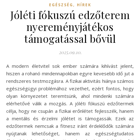
,
EGÉSZSÉG
HÍREK
Jóléti fókuszú edzőterem
nyereményjátékos
támogatással bővül
2025.09.10.
A modern életvitel sok ember számára kihívást jelent,
hiszen a rohanó mindennapokban egyre kevesebb idő jut a
rendszeres testmozgásra. A fizikai aktivitás hiánya számos
egészségügyi problémához vezethet, ezért fontos, hogy
olyan környezetet teremtsünk, ahol mindenki számára
elérhetővé válik a mozgás. A jóléti fókuszú edzőtermek
célja, hogy ne csupán a fizikai erőnlétet fejlesszék, hanem
a mentális és érzelmi jólétet is támogassák. Ezek az
edzőtermek nemcsak a fitnesz iránt érdeklődők számára
nyújtanak lehetőséget, hanem az egészségtudatos