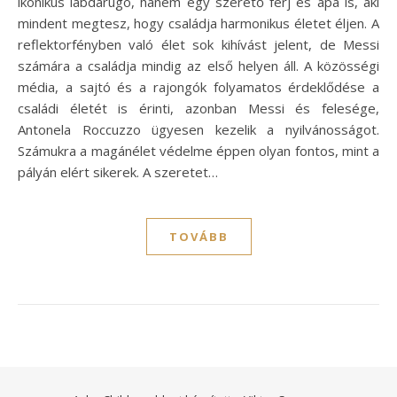
ikonikus labdarúgó, hanem egy szerető férj és apa is, aki
mindent megtesz, hogy családja harmonikus életet éljen. A
reflektorfényben való élet sok kihívást jelent, de Messi
számára a családja mindig az első helyen áll. A közösségi
média, a sajtó és a rajongók folyamatos érdeklődése a
családi életét is érinti, azonban Messi és felesége,
Antonela Roccuzzo ügyesen kezelik a nyilvánosságot.
Számukra a magánélet védelme éppen olyan fontos, mint a
pályán elért sikerek. A szeretet…
TOVÁBB