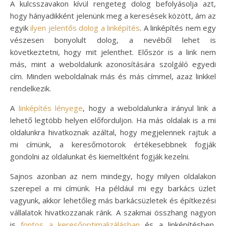
A kulcsszavakon kívül rengeteg dolog befolyásolja azt,
hogy hányadikként jelenünk meg a keresések között, ám az
egyik
ilyen jelentős dolog a linképítés
. A linképítés nem egy
vészesen bonyolult dolog, a nevéből lehet is
következtetni, hogy mit jelenthet. Először is a link nem
más, mint a weboldalunk azonosítására szolgáló egyedi
cím. Minden weboldalnak más és más címmel, azaz linkkel
rendelkezik.
A
linképítés lényege
, hogy a weboldalunkra irányul link a
lehető legtöbb helyen előforduljon. Ha más oldalak is a mi
oldalunkra hivatkoznak azáltal, hogy megjelennek rajtuk a
mi címünk, a keresőmotorok értékesebbnek fogják
gondolni az oldalunkat és kiemeltként fogják kezelni.
Sajnos azonban az nem mindegy, hogy milyen oldalakon
szerepel a mi címünk. Ha például mi egy barkács üzlet
vagyunk, akkor lehetőleg más barkácsüzletek és építkezési
vállalatok hivatkozzanak ránk. A szakmai összhang nagyon
is
fontos a keresőoptimalizálásban
és a linképítésben,