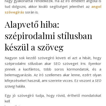
nagy gyakorlattal rendelkezik. Ha az író emellett angolul is
tud dolgozni, akkor kiváló segítséget jelenthet az
angol
szövegírás
során is.
Alapvető hiba:
szépirodalmi stílusban
készül a szöveg
Nagyon sok kezdő szövegíró követi el azt a hibát, hogy
szépirodalmi stílusban akar SEO szöveget írni. Ilyenkor
jönnek a kacifántos, több soros körmondatok, és a
belemagyarázás. Az író szellemes akar lenne, ezért olyan
kifejezéseket használ, ami szerinte vicces. Ez viszont a
SEO
szöveg
halála.
Egy jó szövegíró tudja, hogy rövid, érthető mondatokat
kell