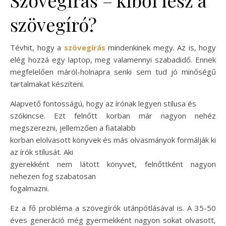
Szövegírás – kiből lesz a
szövegíró?
Tévhit, hogy a
szövegírás
mindenkinek megy. Az is, hogy
elég hozzá egy laptop, meg valamennyi szabadidő. Ennek
megfelelően máról-holnapra senki sem tud jó minőségű
tartalmakat készíteni.
Alapvető fontosságú, hogy az írónak legyen stílusa és
szókincse. Ezt felnőtt korban már nagyon nehéz
megszerezni, jellemzően a fiatalabb
korban elolvasott könyvek és más olvasmányok formálják ki
az írók stílusát. Aki
gyerekként nem látott könyvet, felnőttként nagyon
nehezen fog szabatosan
fogalmazni.
Ez a fő probléma a szövegírók utánpótlásával is. A 35-50
éves generáció még gyermekként nagyon sokat olvasott,