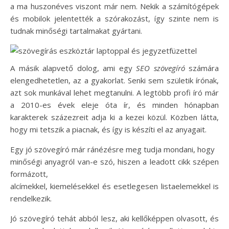
a ma huszonéves viszont már nem. Nekik a számítógépek
és mobilok jelentették a szórakozást, így szinte nem is
tudnak minőségi tartalmakat gyártani.
A másik alapvető dolog, ami egy
SEO szövegíró
számára
elengedhetetlen, az a gyakorlat. Senki sem születik írónak,
azt sok munkával lehet megtanulni. A legtöbb profi író már
a 2010-es évek eleje óta ír, és minden hónapban
karakterek százezreit adja ki a kezei közül. Közben látta,
hogy mi tetszik a piacnak, és így is készíti el az anyagait.
Egy jó szövegíró már ránézésre meg tudja mondani, hogy
minőségi anyagról van-e szó, hiszen a leadott cikk szépen
formázott,
alcímekkel, kiemelésekkel és esetlegesen listaelemekkel is
rendelkezik.
Jó szövegíró tehát abból lesz, aki kellőképpen olvasott, és